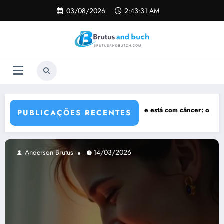
Pular
03/08/2026
2:43:32 AM
para
o
conteúdo
?
Sonhar que está com câncer: o que significa e como interpretar?
So
PUBLICAÇÕES RECENTES
14/03/2026
Anderson Brutus
1