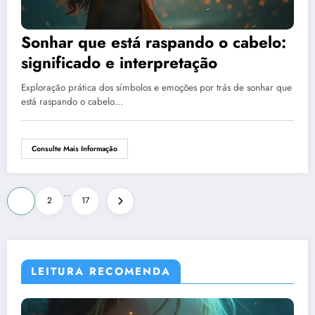
Sonhar que está raspando o cabelo:
significado e interpretação
Exploração prática dos símbolos e emoções por trás de sonhar que
está raspando o cabelo…
Consulte Mais Informação
Paginação
…
1
2
17
de
posts
LEITURA RECOMENDA