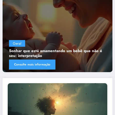
Geral
mentando um bebê que não é
Sonhar que está presa
quer te dizer?
ão
Consulte mais informação