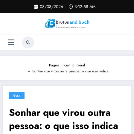
Pular
08/08/2026
3:12:59 AM
para
o
conteúdo
Página inicial
Geral
Sonhar que virou outra pessoa: o que isso indica
Geral
Sonhar que virou outra
pessoa: o que isso indica