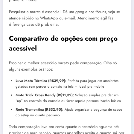
Pesquisar a marca é essencial. Dê um google nos fóruns, veja se
atende rápido no WhatsApp ou e-mail. Atendimento ágil faz
diferença caso dê problema.
Comparativo de opções com preço
acessível
Escolher o melhor acessório barato pede comparação. Olha só
alguns exemplos práticos:
Luva Moto Térmica (R$39,99):
Perfeita para jogar em ambientes
gelados sem perder o contato na tela – ideal pra mobile
Moto Trick Cross Kendy (R$11,32):
Solução simples pra dar um
“up” no controle do console ou fazer aquela personalização básica
Rede Tramontina (R$32,90):
Ajuda organizar a bagunça de cabos
do setup no quarto pequeno
Toda comparação leva em conta quanto o acessório aguenta até
precisar de manutenção, quantos aparelhos aceita e quanto sai por