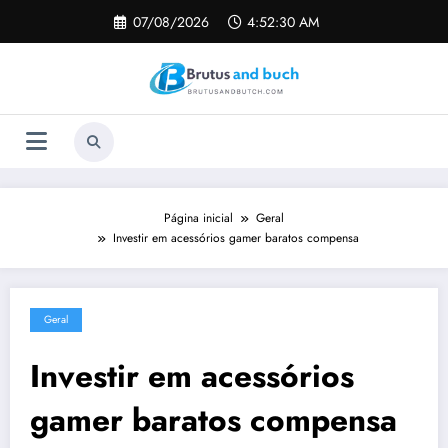
Pular
07/08/2026
4:52:31 AM
para
o
conteúdo
Página inicial
Geral
Investir em acessórios gamer baratos compensa
Geral
Investir em acessórios
gamer baratos compensa