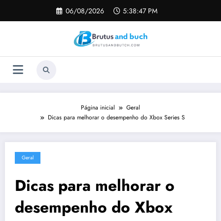
Pular
06/08/2026
5:38:48 PM
para
o
conteúdo
Página inicial
Geral
Dicas para melhorar o desempenho do Xbox Series S
Geral
Dicas para melhorar o
desempenho do Xbox