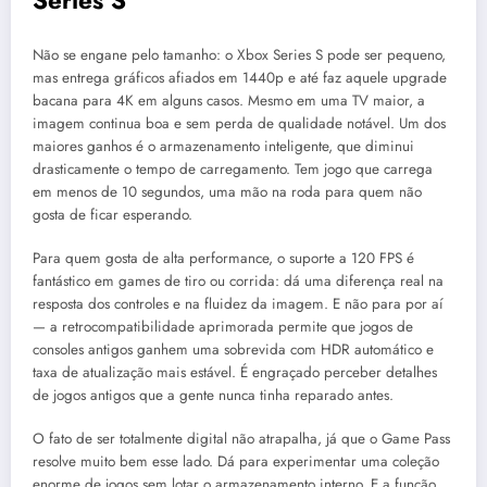
Series S
Não se engane pelo tamanho: o Xbox Series S pode ser pequeno,
mas entrega gráficos afiados em 1440p e até faz aquele upgrade
bacana para 4K em alguns casos. Mesmo em uma TV maior, a
imagem continua boa e sem perda de qualidade notável. Um dos
maiores ganhos é o armazenamento inteligente, que diminui
drasticamente o tempo de carregamento. Tem jogo que carrega
em menos de 10 segundos, uma mão na roda para quem não
gosta de ficar esperando.
Para quem gosta de alta performance, o suporte a 120 FPS é
fantástico em games de tiro ou corrida: dá uma diferença real na
resposta dos controles e na fluidez da imagem. E não para por aí
— a retrocompatibilidade aprimorada permite que jogos de
consoles antigos ganhem uma sobrevida com HDR automático e
taxa de atualização mais estável. É engraçado perceber detalhes
de jogos antigos que a gente nunca tinha reparado antes.
O fato de ser totalmente digital não atrapalha, já que o Game Pass
resolve muito bem esse lado. Dá para experimentar uma coleção
enorme de jogos sem lotar o armazenamento interno. E a função