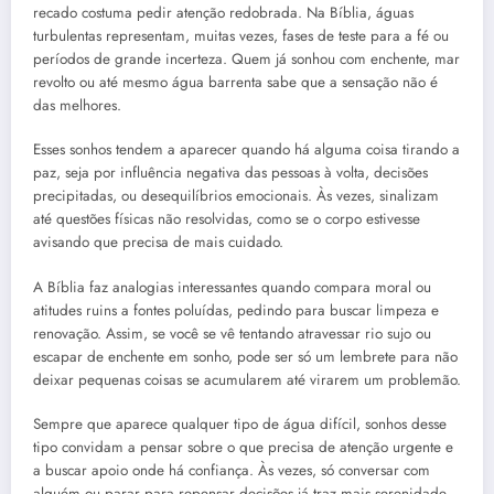
recado costuma pedir atenção redobrada. Na Bíblia, águas
turbulentas representam, muitas vezes, fases de teste para a fé ou
períodos de grande incerteza. Quem já sonhou com enchente, mar
revolto ou até mesmo água barrenta sabe que a sensação não é
das melhores.
Esses sonhos tendem a aparecer quando há alguma coisa tirando a
paz, seja por influência negativa das pessoas à volta, decisões
precipitadas, ou desequilíbrios emocionais. Às vezes, sinalizam
até questões físicas não resolvidas, como se o corpo estivesse
avisando que precisa de mais cuidado.
A Bíblia faz analogias interessantes quando compara moral ou
atitudes ruins a fontes poluídas, pedindo para buscar limpeza e
renovação. Assim, se você se vê tentando atravessar rio sujo ou
escapar de enchente em sonho, pode ser só um lembrete para não
deixar pequenas coisas se acumularem até virarem um problemão.
Sempre que aparece qualquer tipo de água difícil, sonhos desse
tipo convidam a pensar sobre o que precisa de atenção urgente e
a buscar apoio onde há confiança. Às vezes, só conversar com
alguém ou parar para repensar decisões já traz mais serenidade.