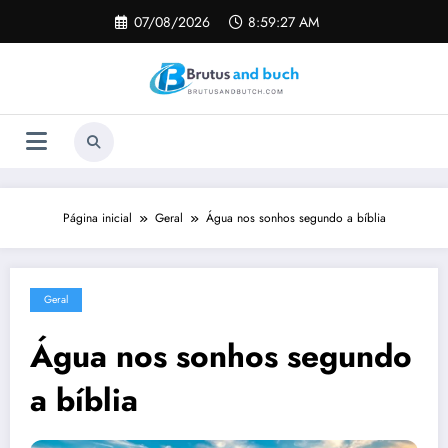
Pular
07/08/2026
8:59:28 AM
para
o
conteúdo
Página inicial
Geral
Água nos sonhos segundo a bíblia
Geral
Água nos sonhos segundo
a bíblia