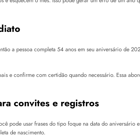
os e esquecem o mês. Isso pode gerar um erro de um ano 
diato
ntão a pessoa completa 54 anos em seu aniversário de 202
oais e confirme com certidão quando necessário. Essa abor
a convites e registros
ê pode usar frases do tipo foque na data do aniversário 
pleta de nascimento.