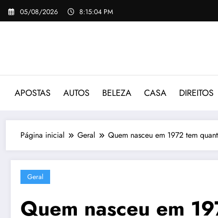
Pular
05/08/2026
8:15:05 PM
para
o
conteúdo
APOSTAS
AUTOS
BELEZA
CASA
DIREITOS
Página inicial
Geral
Quem nasceu em 1972 tem quan
Geral
Quem nasceu em 19