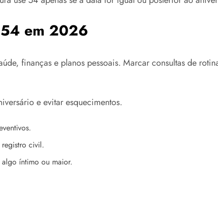
ura use 54 apenas se a data for igual ou posterior ao aniv
z 54 em 2026
aúde, finanças e planos pessoais. Marcar consultas de rot
iversário e evitar esquecimentos.
eventivos.
registro civil.
 algo íntimo ou maior.