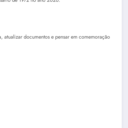
ersário de 1972 no ano 2026.
ina, atualizar documentos e pensar em comemoração