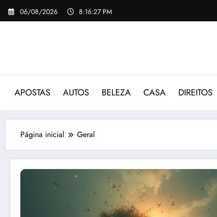
Pular
06/08/2026
8:16:29 PM
para
o
conteúdo
APOSTAS
AUTOS
BELEZA
CASA
DIREITOS
Página inicial
Geral