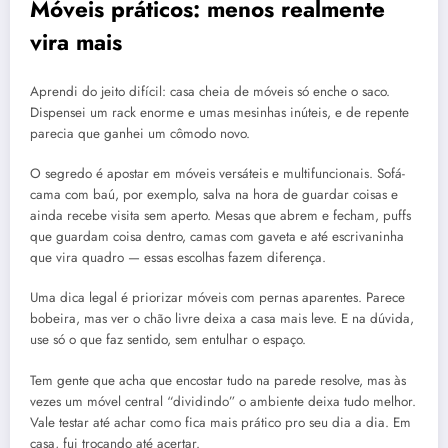
Móveis práticos: menos realmente
vira mais
Aprendi do jeito difícil: casa cheia de móveis só enche o saco.
Dispensei um rack enorme e umas mesinhas inúteis, e de repente
parecia que ganhei um cômodo novo.
O segredo é apostar em móveis versáteis e multifuncionais. Sofá-
cama com baú, por exemplo, salva na hora de guardar coisas e
ainda recebe visita sem aperto. Mesas que abrem e fecham, puffs
que guardam coisa dentro, camas com gaveta e até escrivaninha
que vira quadro — essas escolhas fazem diferença.
Uma dica legal é priorizar móveis com pernas aparentes. Parece
bobeira, mas ver o chão livre deixa a casa mais leve. E na dúvida,
use só o que faz sentido, sem entulhar o espaço.
Tem gente que acha que encostar tudo na parede resolve, mas às
vezes um móvel central “dividindo” o ambiente deixa tudo melhor.
Vale testar até achar como fica mais prático pro seu dia a dia. Em
casa, fui trocando até acertar.