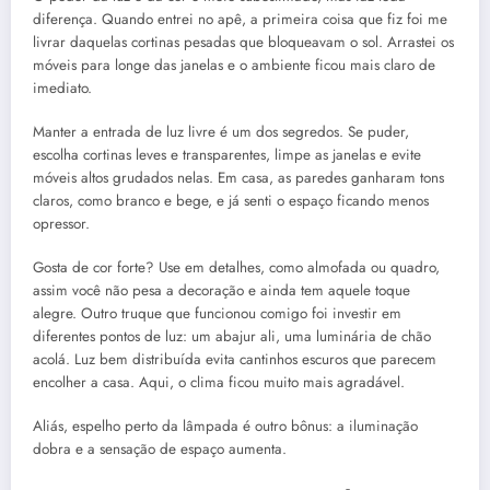
diferença. Quando entrei no apê, a primeira coisa que fiz foi me
livrar daquelas cortinas pesadas que bloqueavam o sol. Arrastei os
móveis para longe das janelas e o ambiente ficou mais claro de
imediato.
Manter a entrada de luz livre é um dos segredos. Se puder,
escolha cortinas leves e transparentes, limpe as janelas e evite
móveis altos grudados nelas. Em casa, as paredes ganharam tons
claros, como branco e bege, e já senti o espaço ficando menos
opressor.
Gosta de cor forte? Use em detalhes, como almofada ou quadro,
assim você não pesa a decoração e ainda tem aquele toque
alegre. Outro truque que funcionou comigo foi investir em
diferentes pontos de luz: um abajur ali, uma luminária de chão
acolá. Luz bem distribuída evita cantinhos escuros que parecem
encolher a casa. Aqui, o clima ficou muito mais agradável.
Aliás, espelho perto da lâmpada é outro bônus: a iluminação
dobra e a sensação de espaço aumenta.