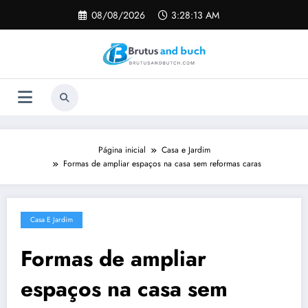
Pular
08/08/2026
3:28:13 AM
para
o
conteúdo
Página inicial
Casa e Jardim
Formas de ampliar espaços na casa sem reformas caras
Casa E Jardim
Formas de ampliar
espaços na casa sem