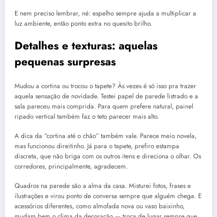
E nem preciso lembrar, né: espelho sempre ajuda a multiplicar a
luz ambiente, então ponto extra no quesito brilho.
Detalhes e texturas: aquelas
pequenas surpresas
Mudou a cortina ou trocou o tapete? Às vezes é só isso pra trazer
aquela sensação de novidade. Testei papel de parede listrado e a
sala pareceu mais comprida. Para quem prefere natural, painel
ripado vertical também faz o teto parecer mais alto.
A dica da “cortina até o chão” também vale. Parece meio novela,
mas funcionou direitinho. Já para o tapete, prefiro estampa
discreta, que não briga com os outros itens e direciona o olhar. Os
corredores, principalmente, agradecem.
Quadros na parede são a alma da casa. Misturei fotos, frases e
ilustrações e virou ponto de conversa sempre que alguém chega. E
acessórios diferentes, como almofada nova ou vaso baixinho,
mudam bem o clima da decoração — troca de lugar sempre que