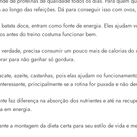
nde de proteínas de qualidade todos os dias. Para quem que
 ao longo das refeições. Dá para conseguir isso com ovos, f
eia, batata doce, entram como fonte de energia. Eles ajudam 
s antes do treino costuma funcionar bem.
e verdade, precisa consumir um pouco mais de calorias do 
rar para não ganhar só gordura.
ate, azeite, castanhas, pois elas ajudam no funcionament
teressante, principalmente se a rotina for puxada e não de
nte faz diferença na absorção dos nutrientes e até na recu
da em energia.
tante a montagem da dieta certa para seu estilo de vida e me