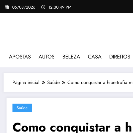
Pular
06/08/2026
12:30:50 PM
para
o
conteúdo
APOSTAS
AUTOS
BELEZA
CASA
DIREITOS
Página inicial
Saúde
Como conquistar a hipertrofia m
Saúde
Como conquistar a hi